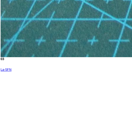
03
La-5FN