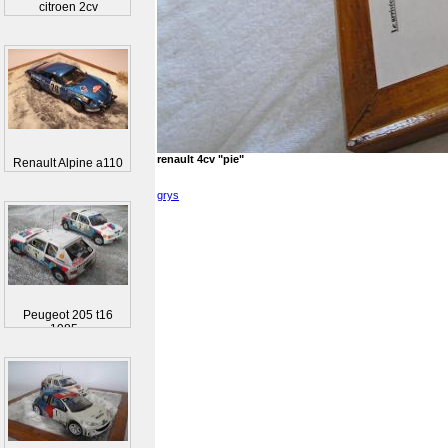
citroen 2cv
renault 4cv "pie"
Renault Alpine a110
grys
Peugeot 205 t16
1985...