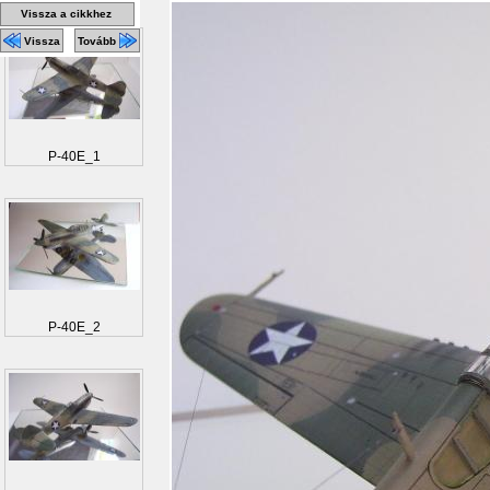
Vissza a cikkhez
Vissza
Tovább
P-40E_1
P-40E_2