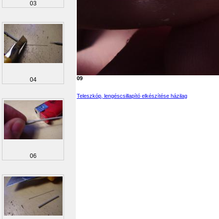
03
09
04
Teleszkóp, lengéscsillapító elkészítése házilag
06