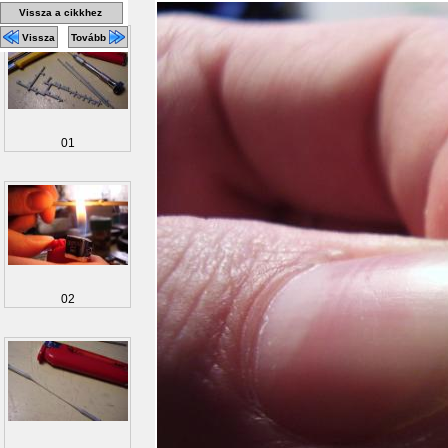
Vissza a cikkhez
Vissza
Tovább
01
02