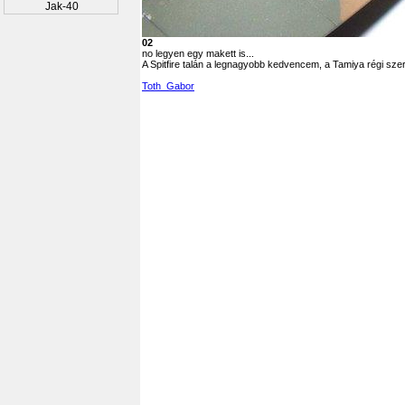
Jak-40
02
no legyen egy makett is...
A Spitfire talán a legnagyobb kedvencem, a Tamiya régi szer
Toth_Gabor