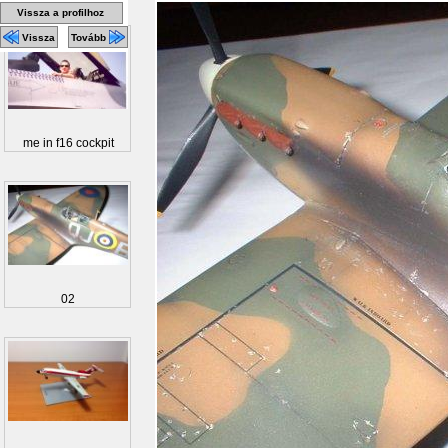
Vissza a profilhoz
Vissza
Tovább
me in f16 cockpit
02