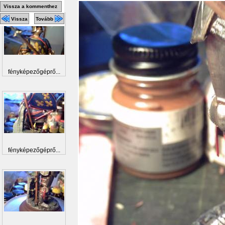
Vissza a kommenthez
Vissza
Tovább
fényképezőgéprő...
fényképezőgéprő...