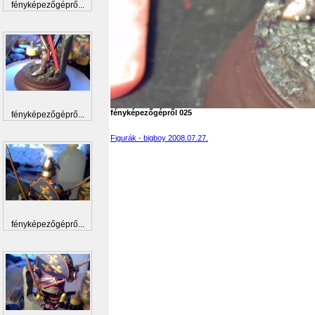
fényképezőgéprő...
fényképezőgépről 025
fényképezőgéprő...
Figurák - bigboy 2008.07.27.
fényképezőgéprő...