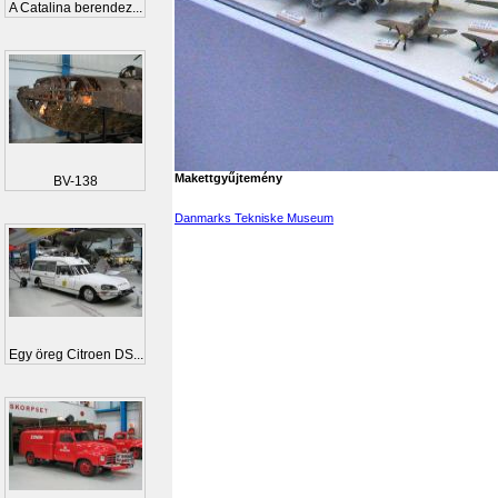
A Catalina berendez...
Makettgyűjtemény
BV-138
Danmarks Tekniske Museum
Egy öreg Citroen DS...