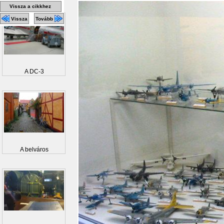
Vissza a cikkhez
Vissza
Tovább
A DC-3
A belváros