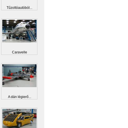
Tűzoltóautóból...
Caravelle
A dán légierő...