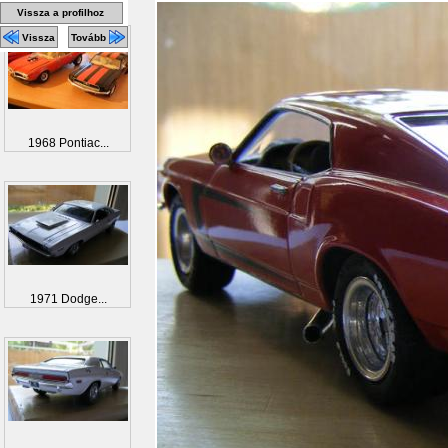
Vissza a profilhoz
Vissza
Tovább
1968 Pontiac...
1971 Dodge...