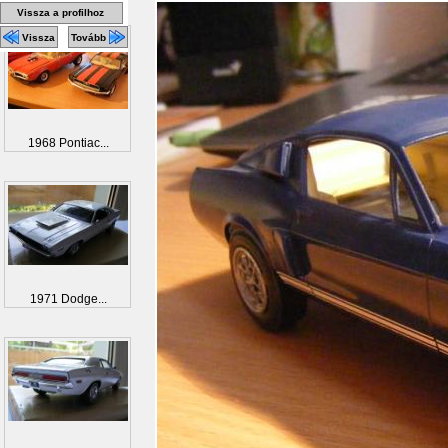
Vissza a profilhoz
Vissza
Tovább
1968 Pontiac...
1971 Dodge...