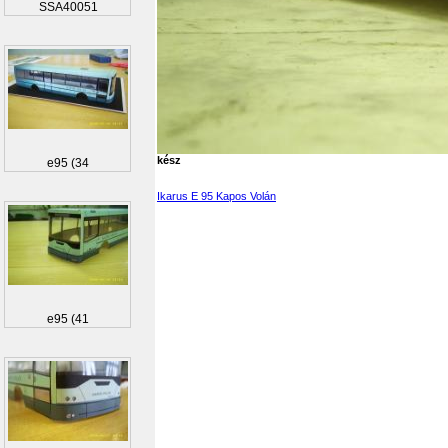
SSA40051
kész
e95 (34
Ikarus E 95 Kapos Volán
e95 (41