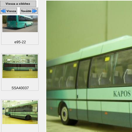
Vissza a cikkhez
Vissza
Tovább
e95-22
SSA40037