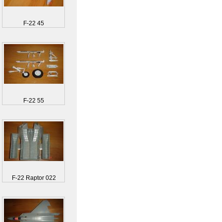
F-22 45
F-22 55
F-22 Raptor 022