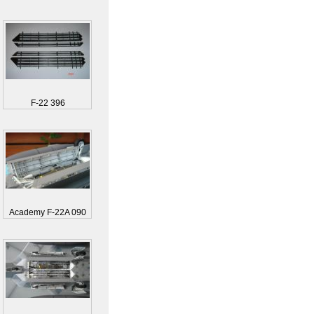
F-22 396
Academy F-22A 090