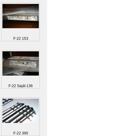
F-22 153
F-22 Saját 136
F-22 395