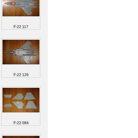
F-22 117
F-22 126
F-22 084