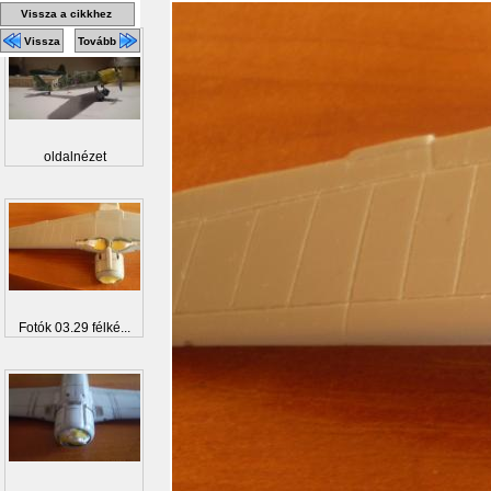
Vissza a cikkhez
Vissza
Tovább
oldalnézet
Fotók 03.29 félké...