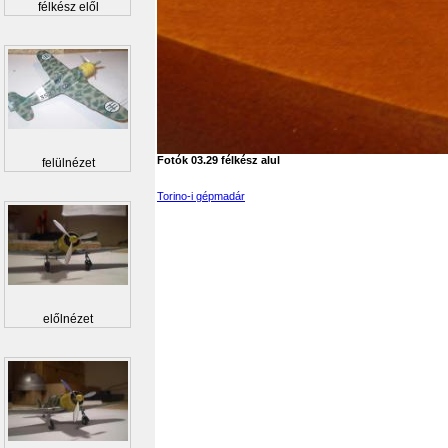
félkész elől
Fotók 03.29 félkész alul
felülnézet
Torino-i gépmadár
előlnézet