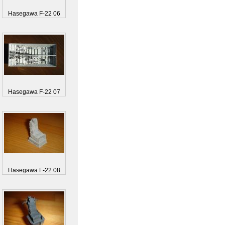
Hasegawa F-22 06
Hasegawa F-22 07
Hasegawa F-22 08