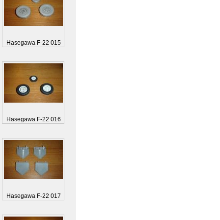
Hasegawa F-22 015
Hasegawa F-22 016
Hasegawa F-22 017