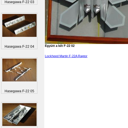
Hasegawa F-22 03
Együtt a két F-22 02
Hasegawa F-22 04
Lockheed Martin F-22A Raptor
Hasegawa F-22 05