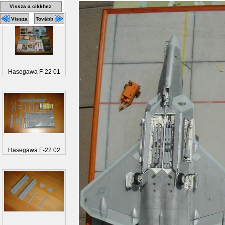
Vissza a cikkhez
Vissza
Tovább
Hasegawa F-22 01
Hasegawa F-22 02