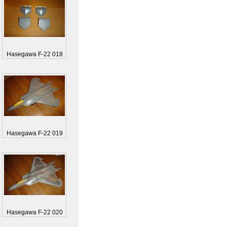
Hasegawa F-22 018
Hasegawa F-22 019
Hasegawa F-22 020