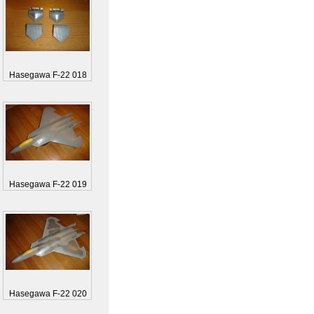
Hasegawa F-22 018
Hasegawa F-22 019
Hasegawa F-22 020