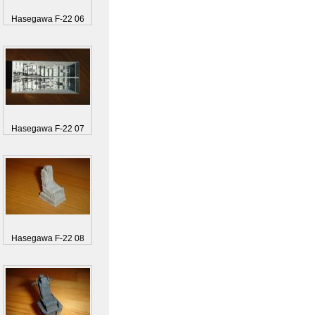
Hasegawa F-22 06
Hasegawa F-22 07
Hasegawa F-22 08