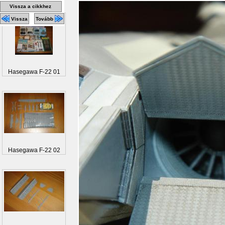
Vissza a cikkhez
Vissza
Tovább
Hasegawa F-22 01
Hasegawa F-22 02