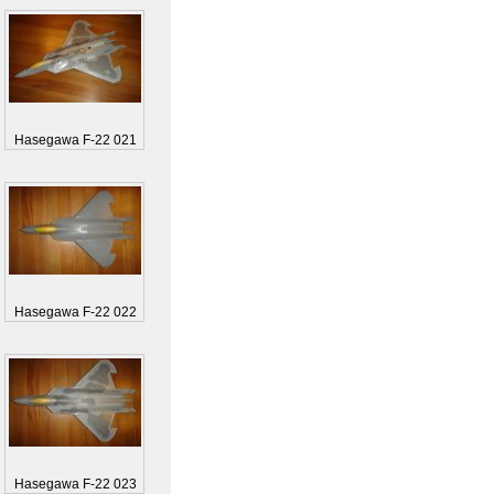
Hasegawa F-22 021
Hasegawa F-22 022
Hasegawa F-22 023