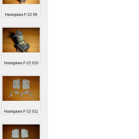
Hasegawa F-22 09
Hasegawa F-22 010
Hasegawa F-22 011