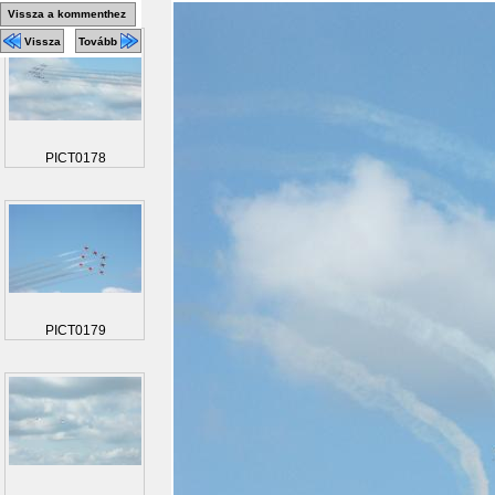
Vissza a kommenthez
Vissza
Tovább
PICT0178
PICT0179