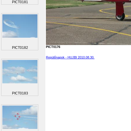
PICT0181
PICT0176
PICT0182
Repülőnapok - HUJBI 2010.08.30.
PICT0183