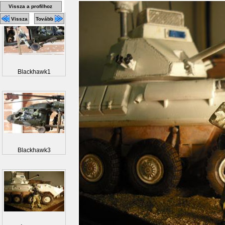
Vissza a profilhoz
Vissza
Tovább
Blackhawk1
Blackhawk3