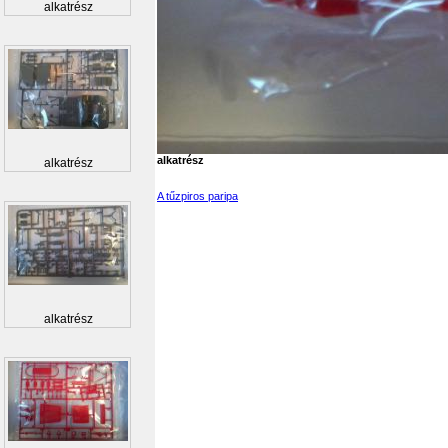
alkatrész
alkatrész
alkatrész
A tűzpiros paripa
alkatrész