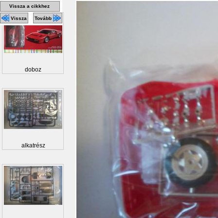
Vissza a cikkhez
Vissza
Tovább
doboz
alkatrész