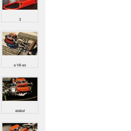
3
a V8-as
alakul