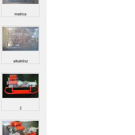
matrica
alkatrész
2