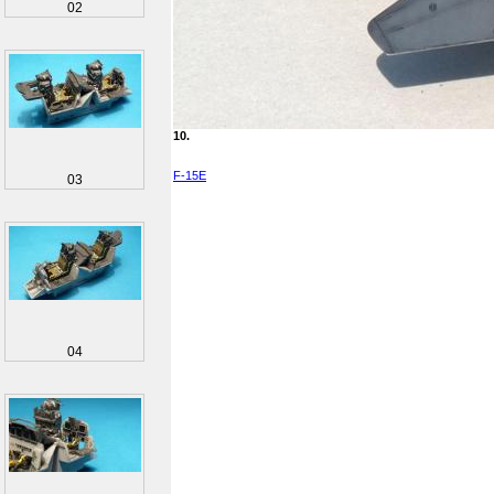
02
10.
F-15E
03
04