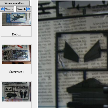
Vissza a cikkhez
Vissza
Tovább
Doboz
Öntőkeret 1