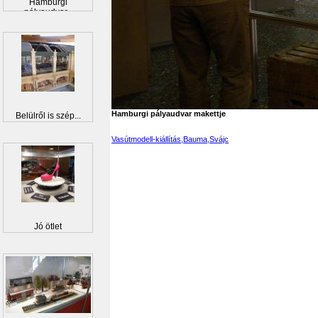
Hamburgi
pályaudvar...
Hamburgi pályaudvar makettje
Belülről is szép...
Vasútmodell-kiállítás,Bauma,Svájc
Jó ötlet