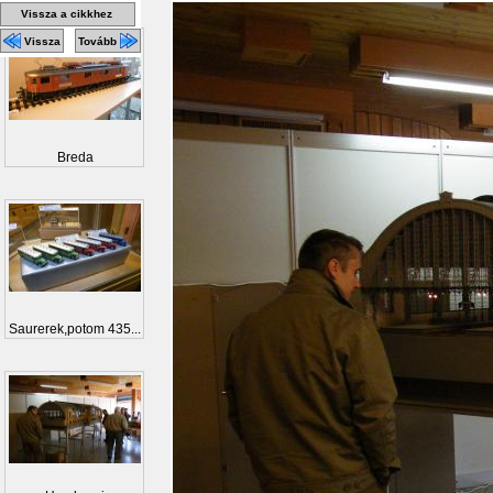
Vissza a cikkhez
Vissza
Tovább
Breda
Saurerek,potom 435...