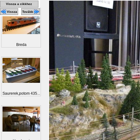
Vissza a cikkhez
Vissza
Tovább
Breda
Saurerek,potom 435...