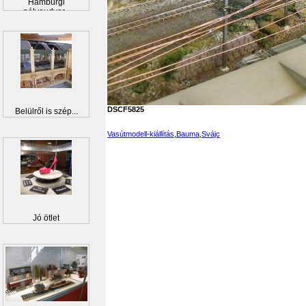
Hamburgi
pályaudvar...
DSCF5825
Belülről is szép...
Vasútmodell-kiállítás,Bauma,Svájc
Jó ötlet