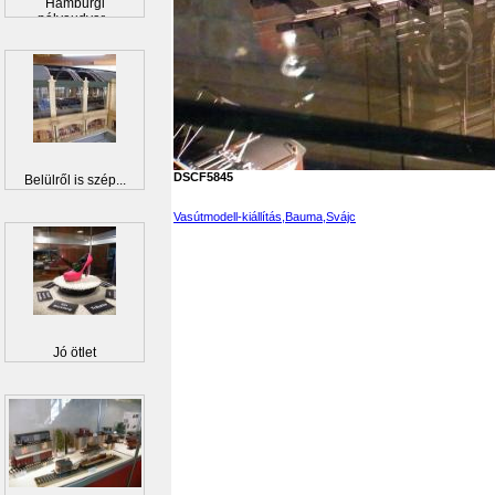
Hamburgi
pályaudvar...
DSCF5845
Belülről is szép...
Vasútmodell-kiállítás,Bauma,Svájc
Jó ötlet