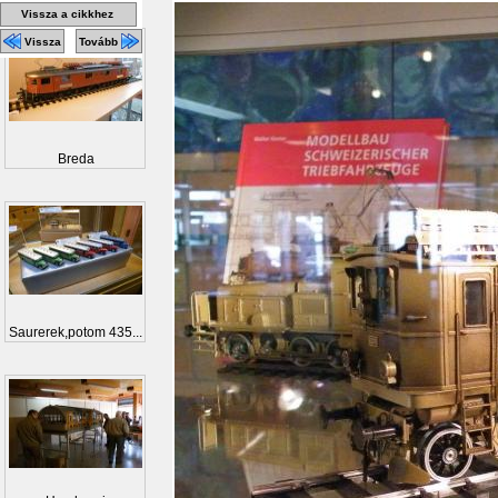
Vissza a cikkhez
Vissza
Tovább
Breda
Saurerek,potom 435...