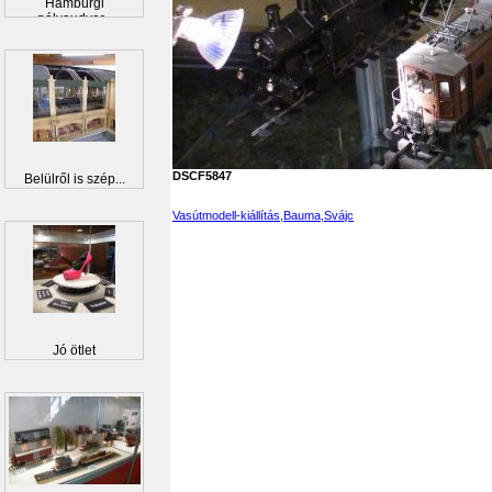
Hamburgi
pályaudvar...
DSCF5847
Belülről is szép...
Vasútmodell-kiállítás,Bauma,Svájc
Jó ötlet