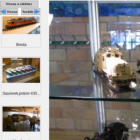
Vissza a cikkhez
Vissza
Tovább
Breda
Saurerek,potom 435...