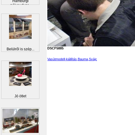
Hamburgi
pályaudvar...
DSCF5885
Belülről is szép...
Vasútmodell-kiállítás,Bauma,Svájc
Jó ötlet