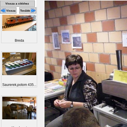
Vissza a cikkhez
Vissza
Tovább
Breda
Saurerek,potom 435...