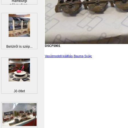
Hamburgi
pályaudvar...
DSCF5901
Belülről is szép...
Vasútmodell-kiállítás,Bauma,Svájc
Jó ötlet