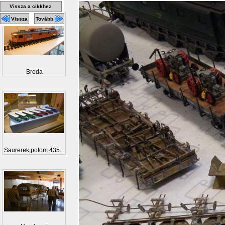
Vissza a cikkhez
Vissza
Tovább
Breda
Saurerek,potom 435...