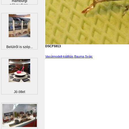
Hamburgi
pályaudvar...
DSCF5913
Belülről is szép...
Vasútmodell-kiállítás,Bauma,Svájc
Jó ötlet