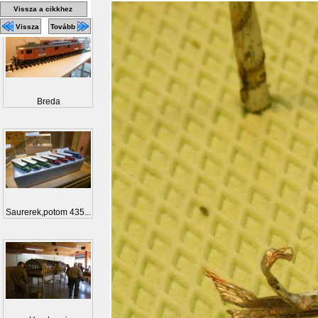
Vissza a cikkhez
Vissza
Tovább
Breda
Saurerek,potom 435...