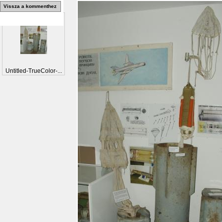
Vissza a kommenthez
Untitled-TrueColor-...