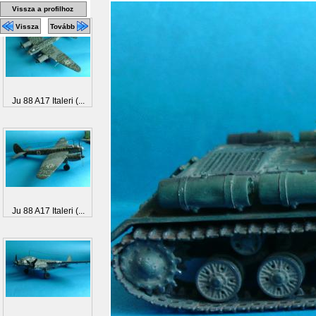
Vissza a profilhoz
Vissza
Tovább
Ju 88 A17 Italeri (...
Ju 88 A17 Italeri (...