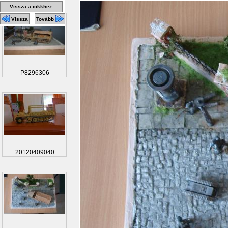
Vissza a cikkhez
Vissza
Tovább
P8296306
20120409040