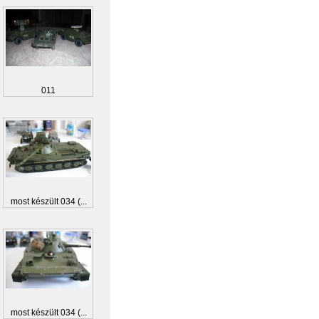
011
most készült 034 (...
most készült 034 (...