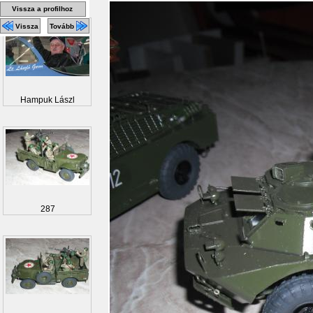
Vissza a profilhoz
Vissza
Tovább
Hampuk Lászl
287