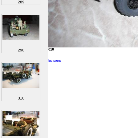
289
010
290
lacipapa
316