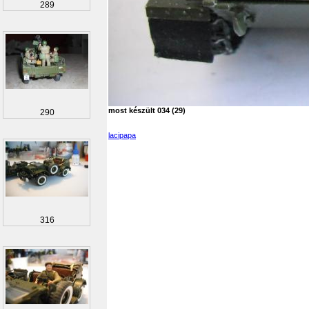
289
most készült 034 (29)
290
lacipapa
316