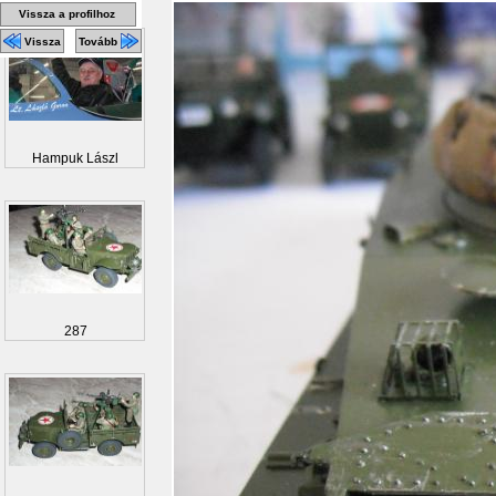
Vissza a profilhoz
Vissza
Tovább
Hampuk Lászl
287