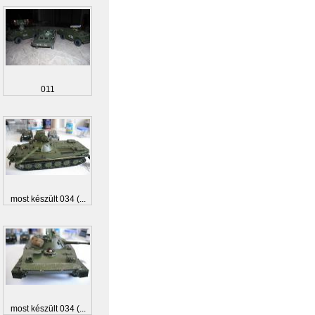
011
most készült 034 (...
most készült 034 (...