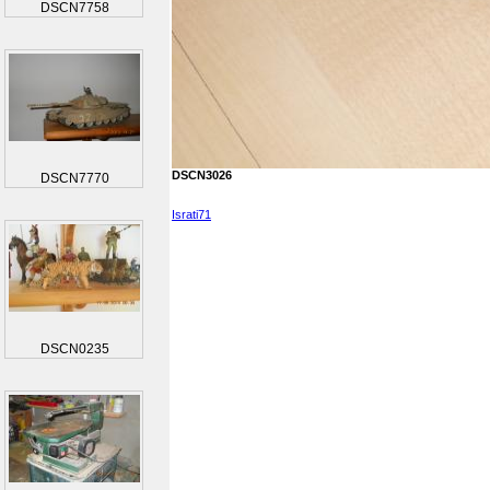
DSCN7758
DSCN3026
DSCN7770
Israti71
DSCN0235