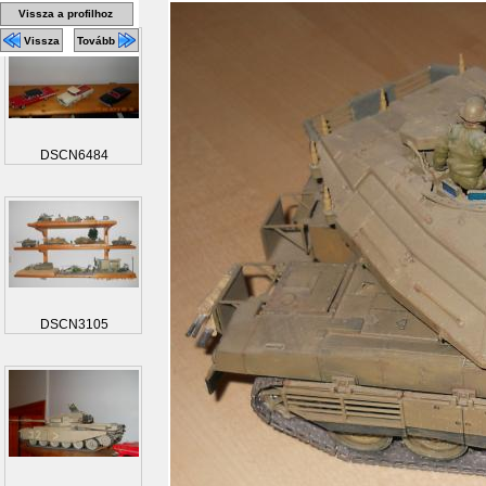
Vissza a profilhoz
Vissza
Tovább
DSCN6484
DSCN3105