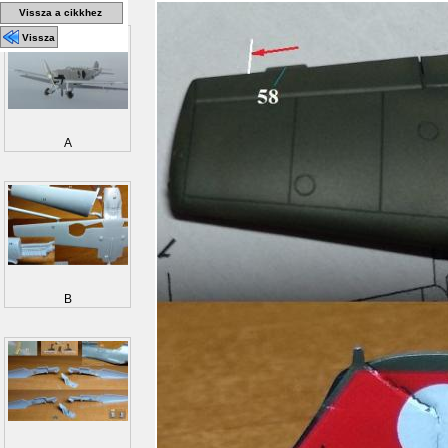
Vissza a cikkhez
Vissza
A
B