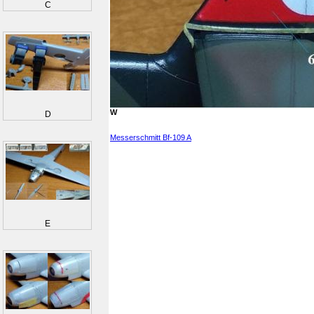
C
W
D
Messerschmitt Bf-109 A
E