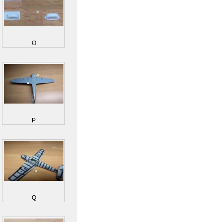
O
P
Q