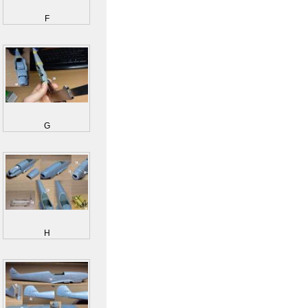
F
G
H