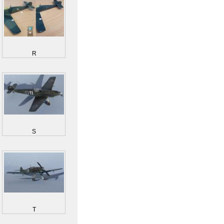
R
S
T