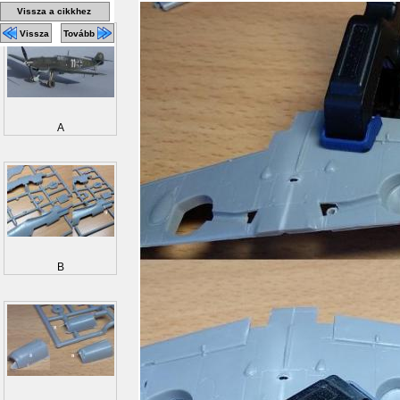
Vissza a cikkhez
Vissza
Tovább
A
B