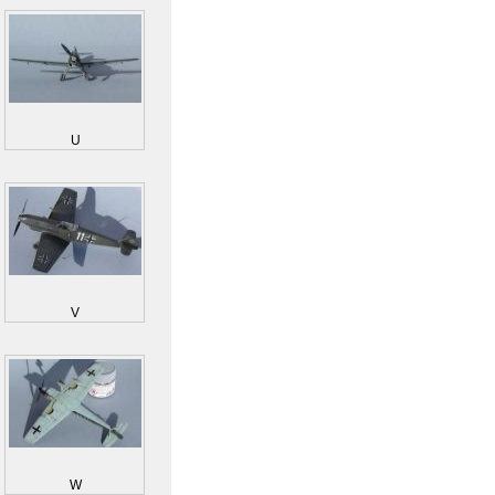
U
V
W