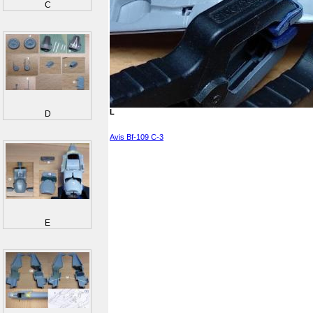
C
L
D
Avis Bf-109 C-3
E