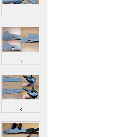
I
J
K