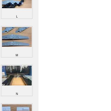
L
M
N