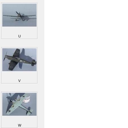
U
V
W