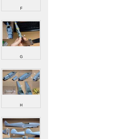
F
G
H