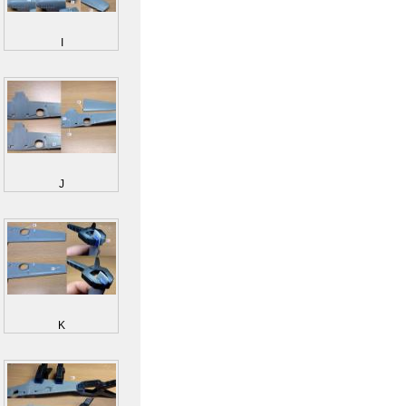
I
J
K