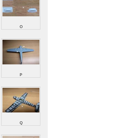
O
P
Q