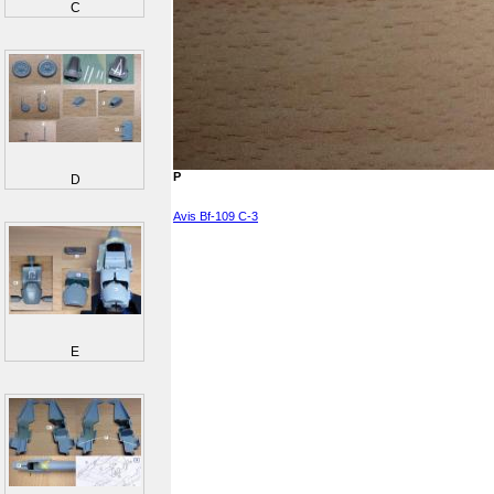
C
P
D
Avis Bf-109 C-3
E