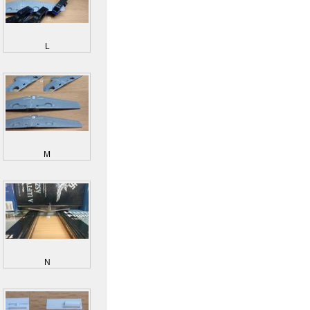
L
M
N