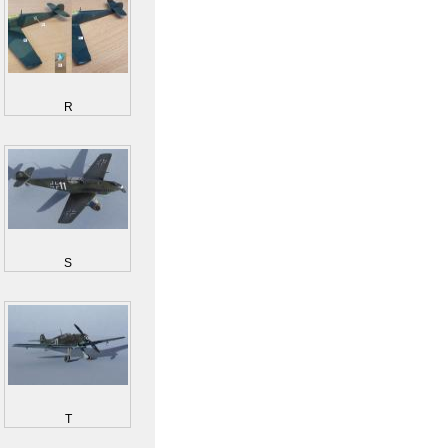
R
S
T