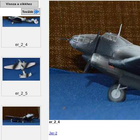
Vissza a cikkhez
Tovább
er_2_4
er_2_5
er_2_4
Jer-2