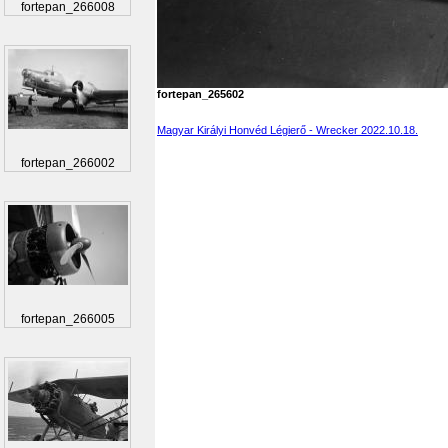
fortepan_266008
fortepan_265602
Magyar Királyi Honvéd Légierő - Wrecker 2022.10.18.
fortepan_266002
fortepan_266005