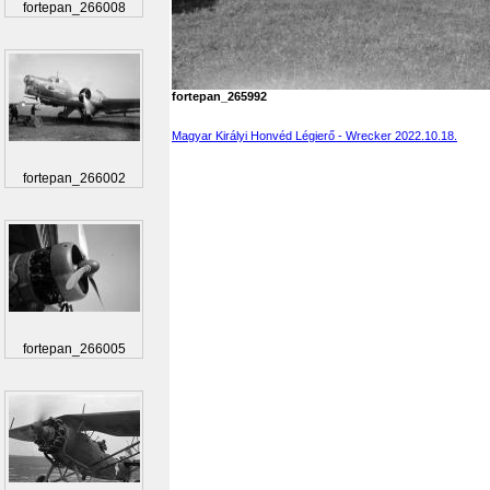
fortepan_266008
fortepan_265992
Magyar Királyi Honvéd Légierő - Wrecker 2022.10.18.
fortepan_266002
fortepan_266005