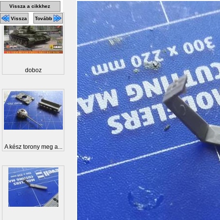
Vissza a cikkhez
Vissza
Tovább
doboz
A kész torony meg a...