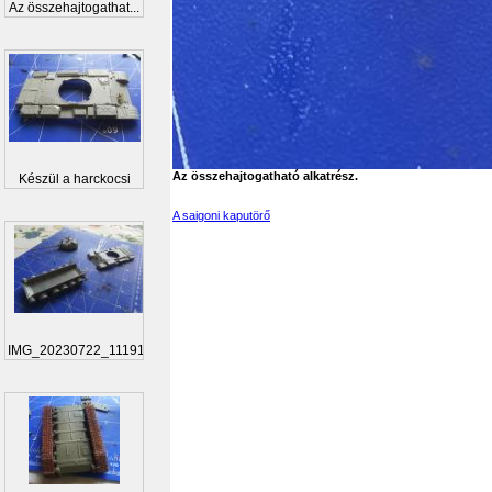
Az összehajtogathat...
Az összehajtogatható alkatrész.
Készül a harckocsi
A saigoni kaputörő
IMG_20230722_111919