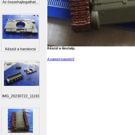
Az összehajtogathat...
Készül a lánctalp.
Készül a harckocsi
A saigoni kaputörő
IMG_20230722_111919