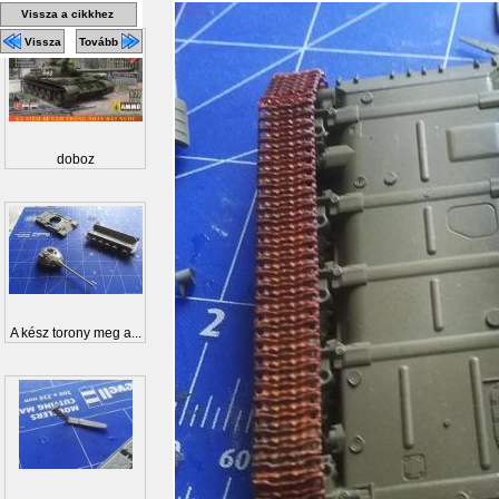
Vissza a cikkhez
Vissza
Tovább
doboz
A kész torony meg a...