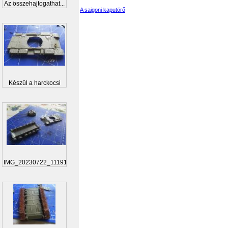
Az összehajtogathat...
A saigoni kaputörő
Készül a harckocsi
IMG_20230722_111919