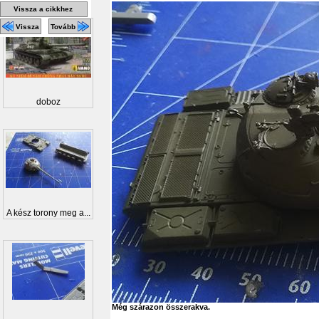
Vissza a cikkhez
Vissza
Tovább
doboz
A kész torony meg a...
Még szárazon összerakva.