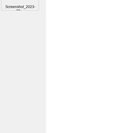
Screenshot_2023-
08-...