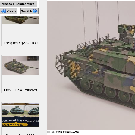
Vissza a kommenthez
Vissza
Tovább
FhSqTo9XgAAGHOJ
FhSqTDKXEAIhw29
FhSqTDKXEAIhw29