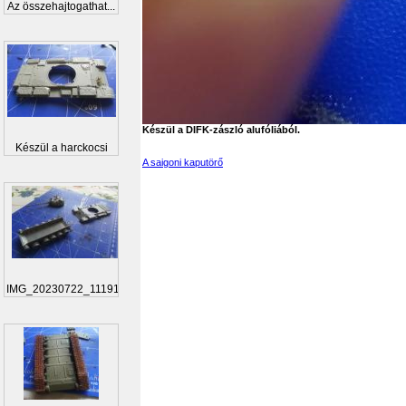
Az összehajtogathat...
Készül a DIFK-zászló alufóliából.
Készül a harckocsi
A saigoni kaputörő
IMG_20230722_111919