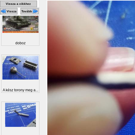
Vissza a cikkhez
Vissza
Tovább
doboz
A kész torony meg a...