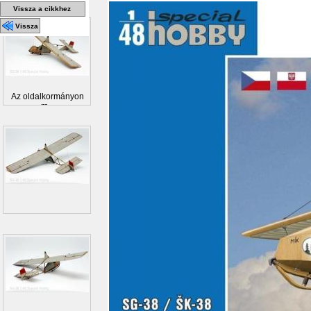
Vissza a cikkhez
Vissza
Az oldalkormányon
m...