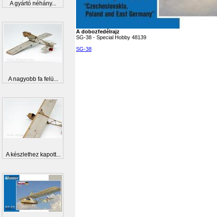
A gyártó néhány...
A dobozfedélrajz
SG-38 - Special Hobby 48139
SG-38
A nagyobb fa felü...
A készlethez kapott...