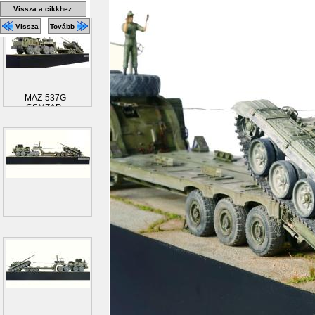
Vissza a cikkhez
Vissza
Tovább
MAZ-537G -
CSMZAP-...