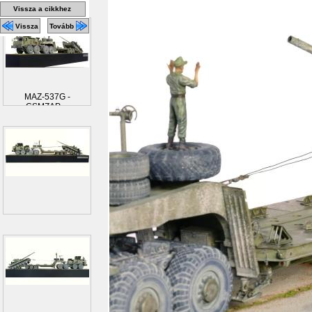
Vissza a cikkhez
Vissza
Tovább
MAZ-537G -
CSMZAP-...