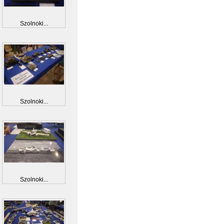
Szolnoki...
Szolnoki...
Szolnoki...