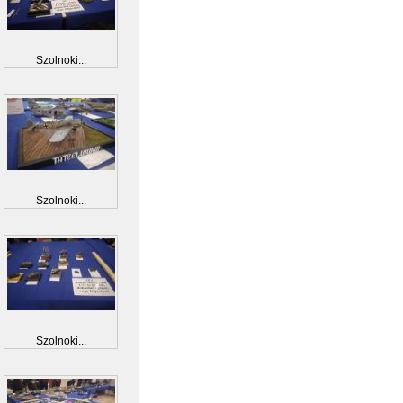
Szolnoki...
Szolnoki...
Szolnoki...