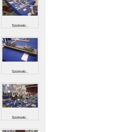
Szolnoki...
Szolnoki...
Szolnoki...