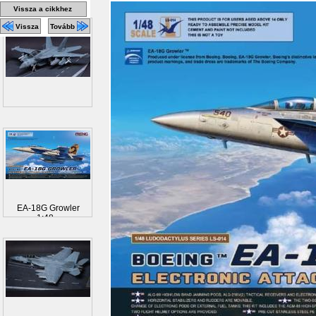
Vissza a cikkhez
Vissza
Tovább
EA-18G Growler
1:48...